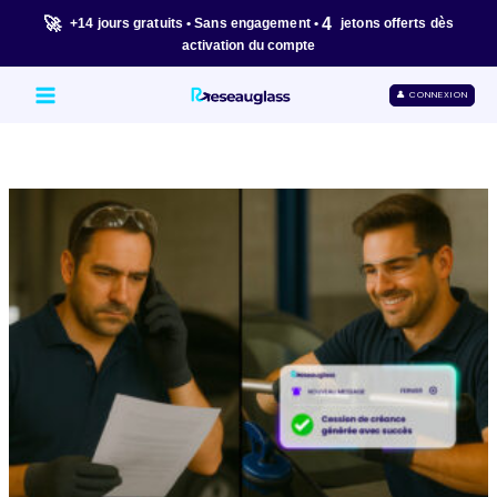
Aller
🚀
4
+14 jours gratuits • Sans engagement •
jetons offerts dès
au
activation du compte
contenu
👤 CONNEXION
Comment
fonctionne
la
cession
de
créance
en
cas
de
bris
de
glace