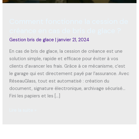
?
Comment fonctionne la cession de
créance en cas de bris de glace ?
Gestion bris de glace
|
janvier 21, 2024
En cas de bris de glace, la cession de créance est une
solution simple, rapide et efficace pour éviter à vos
clients d’avancer les frais. Grâce à ce mécanisme, c’est
le garage qui est directement payé par l’assurance. Avec
RéseauGlass, tout est automatisé : création du
document, signature électronique, archivage sécurisé…
Fini les papiers et les […]
Lire la suite »