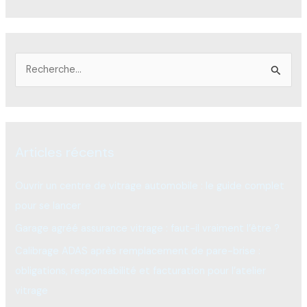
R
e
c
h
Articles récents
e
r
Ouvrir un centre de vitrage automobile : le guide complet
c
pour se lancer
h
Garage agréé assurance vitrage : faut-il vraiment l’être ?
e
Calibrage ADAS après remplacement de pare-brise :
r
obligations, responsabilité et facturation pour l’atelier
vitrage
: